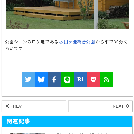
公園シーンのロケ地である
坂田ヶ池総合公園
から車で30分く
らいです。
B!
PREV
NEXT
関連記事