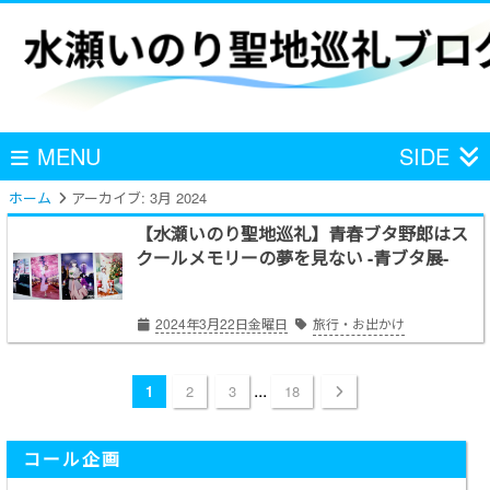
MENU
SIDE
ホーム
アーカイブ:
3月 2024
【水瀬いのり聖地巡礼】青春ブタ野郎はス
クールメモリーの夢を見ない -青ブタ展-
2024年3月22日金曜日
旅行・お出かけ
...
1
2
3
18
コール企画