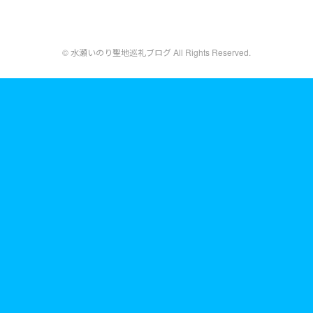
© 水瀬いのり聖地巡礼ブログ All Rights Reserved.
designed by
Blogger Labo