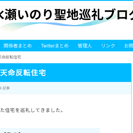
関係者まとめ
Twitterまとめ
管理人
リンク
お
天命反転住宅
天命反転住宅
ト記事
影を行なった住宅を巡礼してきました。